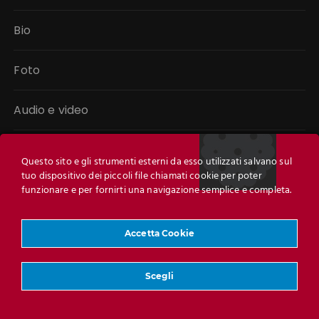
Bio
Foto
Audio e video
Libri
Questo sito e gli strumenti esterni da esso utilizzati salvano sul
tuo dispositivo dei piccoli file chiamati cookie per poter
Link
funzionare e per fornirti una navigazione semplice e completa.
Contatti
Accetta Cookie
Scegli
Powered by
HOME di Claudio Cucè
with WordPress &