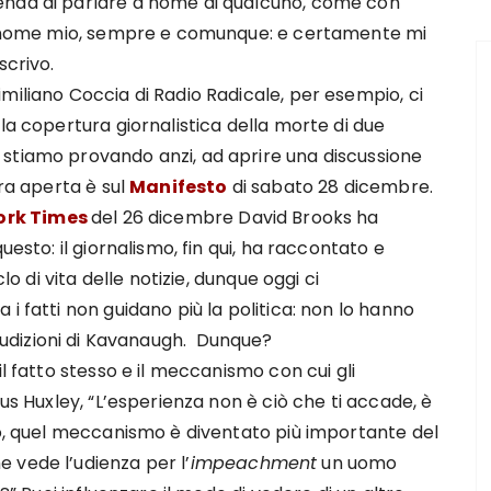
enda di parlare a nome di qualcuno, come con
o a nome mio, sempre e comunque: e certamente mi
scrivo.
miliano Coccia di Radio Radicale, per esempio, ci
la copertura giornalistica della morte di due
stiamo provando anzi, ad aprire una discussione
era aperta è sul
Manifesto
di sabato 28 dicembre.
ork Times
del 26 dicembre David Brooks ha
uesto: il giornalismo, fin qui, ha raccontato e
lo di vita delle notizie, dunque oggi ci
i fatti non guidano più la politica: non lo hanno
audizioni di Kavanaugh. Dunque?
il fatto stesso e il meccanismo con cui gli
us Huxley, “L’esperienza non è ciò che ti accade, è
mo, quel meccanismo è diventato più importante del
 vede l’udienza per l’
impeachment
un uomo