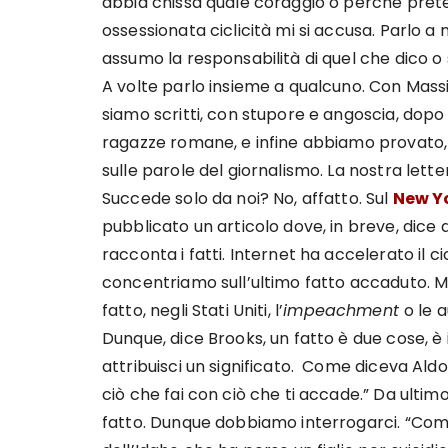
abbia chissà quale coraggio o perché pret
ossessionata ciclicità mi si accusa. Parl
assumo la responsabilità di quel che dico o 
A volte parlo insieme a qualcuno. Con Massi
siamo scritti, con stupore e angoscia, dopo 
ragazze romane, e infine abbiamo provato, 
sulle parole del giornalismo. La nostra lett
Succede solo da noi? No, affatto. Sul
New Y
pubblicato un articolo dove, in breve, dice q
racconta i fatti. Internet ha accelerato il cic
concentriamo sull’ultimo fatto accaduto. Ma 
fatto, negli Stati Uniti, l’
impeachment
o le 
Dunque, dice Brooks, un fatto è due cose, è 
attribuisci un significato. Come diceva Aldo
ciò che fai con ciò che ti accade.” Da ulti
fatto. Dunque dobbiamo interrogarci. “Come