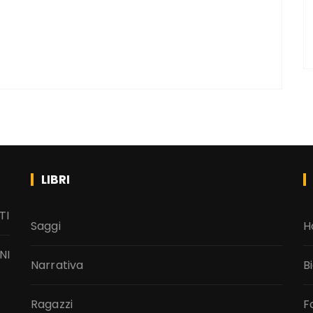
LIBRI
TI
Saggi
H
NI
Narrativa
B
Ragazzi
F