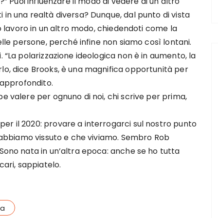
o?” Puoi influenzare il modo di vedere di un altro
 in una realtà diversa? Dunque, dal punto di vista
sso lavoro in un altro modo, chiedendoti come la
delle persone, perché infine non siamo così lontani.
. “La polarizzazione ideologica non è in aumento, la
rlo, dice Brooks, è una magnifica opportunità per
ù approfondito.
e valere per ognuno di noi, chi scrive per prima,
er il 2020: provare a interrogarci sul nostro punto
he abbiamo vissuto e che viviamo. Sembro Rob
 Sono nata in un’altra epoca: anche se ho tutta
cari, sappiatelo.
ia