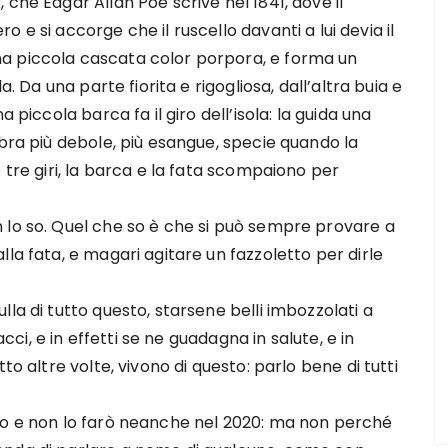
a
, che Edgar Allan Poe scrive nel 1841, dove il
o e si accorge che il ruscello davanti a lui devia il
na piccola cascata color porpora, e forma un
a. Da una parte fiorita e rigogliosa, dall’altra buia e
 piccola barca fa il giro dell’isola: la guida una
mbra più debole, più esangue, specie quando la
 tre giri, la barca e la fata scompaiono per
 lo so. Quel che so è che si può sempre provare a
la fata, e magari agitare un fazzoletto per dirle
la di tutto questo, starsene belli imbozzolati a
acci, e in effetti se ne guadagna in salute, e in
to altre volte, vivono di questo: parlo bene di tutti
to e non lo farò neanche nel 2020: ma non perché