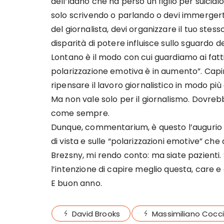
dell’Idaho che ha perso un figlio per suicidi
solo scrivendo o parlando o devi immergerti
del giornalista, devi organizzare il tuo ste
disparità di potere influisce sullo sguardo 
Lontano è il modo con cui guardiamo ai fatti
polarizzazione emotiva è in aumento”. Capi
ripensare il lavoro giornalistico in modo pi
Ma non vale solo per il giornalismo. Dovrebb
come sempre.
Dunque, commentarium, è questo l’augurio p
di vista e sulle “polarizzazioni emotive” c
Brezsny, mi rendo conto: ma siate pazienti.
l’intenzione di capire meglio questa, care e 
E buon anno.
David Brooks
Massimiliano Cocc