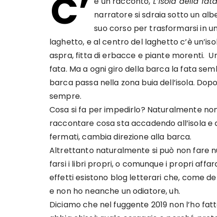
C’
è un racconto,
L’Isola della fat
narratore si sdraia sotto un alber
suo corso per trasformarsi in u
laghetto, e al centro del laghetto c’è un’isol
aspra, fitta di erbacce e piante morenti. Una
fata. Ma a ogni giro della barca la fata se
barca passa nella zona buia dell’isola. Dopo
sempre.
Cosa si fa per impedirlo? Naturalmente non
raccontare cosa sta accadendo all’isola e al
fermati, cambia direzione alla barca.
Altrettanto naturalmente si può non fare nul
farsi i libri propri, o comunque i propri affar
effetti esistono blog letterari che, come det
e non ho neanche un odiatore, uh.
Diciamo che nel fuggente 2019 non l’ho fat