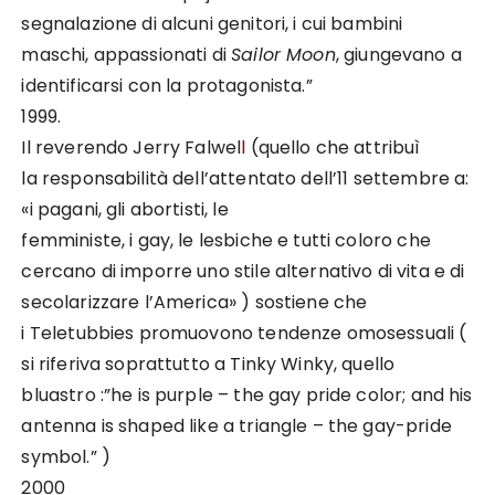
segnalazione di alcuni genitori, i cui bambini
maschi, appassionati di
Sailor Moon
, giungevano a
identificarsi con la protagonista.”
1999.
Il reverendo Jerry Falwel
l
(quello che attribuì
la responsabilità dell’attentato dell’11 settembre a:
«i pagani, gli abortisti, le
femministe, i gay, le lesbiche e tutti coloro che
cercano di imporre uno stile alternativo di vita e di
secolarizzare l’America» ) sostiene che
i Teletubbies promuovono tendenze omosessuali (
si riferiva soprattutto a Tinky Winky, quello
bluastro :”he is purple – the gay pride color; and his
antenna is shaped like a triangle – the gay-pride
symbol.” )
2000