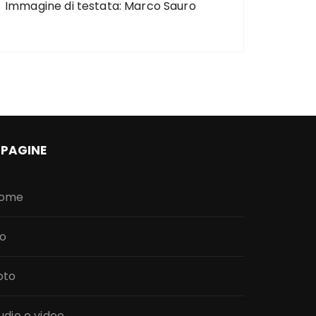
Immagine di testata: Marco Sauro
PAGINE
ome
io
oto
udio e video