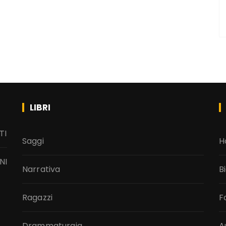
LIBRI
TI
Saggi
H
NI
Narrativa
B
Ragazzi
F
Drammaturgia
A