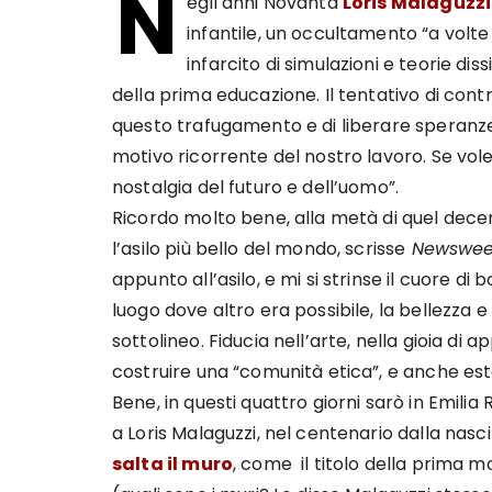
N
egli anni Novanta
Loris Malaguzz
infantile, un occultamento “a volte 
infarcito di simulazioni e teorie dis
della prima educazione. Il tentativo di cont
questo trafugamento e di liberare speranze 
motivo ricorrente del nostro lavoro. Se vol
nostalgia del futuro e dell’uomo”.
Ricordo molto bene, alla metà di quel decenni
l’asilo più bello del mondo, scrisse
Newswee
appunto all’asilo, e mi si strinse il cuore di
luogo dove altro era possibile, la bellezza e 
sottolineo. Fiducia nell’arte, nella gioia di a
costruire una “comunità etica”, e anche est
Bene, in questi quattro giorni sarò in Emi
a Loris Malaguzzi, nel centenario dalla nasc
salta il muro
, come il titolo della prima 