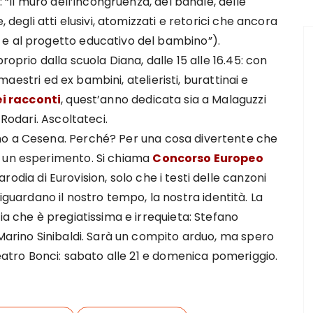
: “Il muro dell’incongruenza, del banale, delle
 degli atti elusivi, atomizzati e retorici che ancora
 e al progetto educativo del bambino”).
roprio dalla scuola Diana, dalle 15 alle 16.45: con
, maestri ed ex bambini, atelieristi, burattinai e
i racconti
, quest’anno dedicata sia a Malaguzzi
 Rodari. Ascoltateci.
no a Cesena. Perché? Per una cosa divertente che
e un esperimento. Si chiama
Concorso Europeo
parodia di Eurovision, solo che i testi delle canzoni
 e riguardano il nostro tempo, la nostra identità. La
ia che è pregiatissima e irrequieta: Stefano
 Marino Sinibaldi. Sarà un compito arduo, ma spero
Teatro Bonci: sabato alle 21 e domenica pomeriggio.