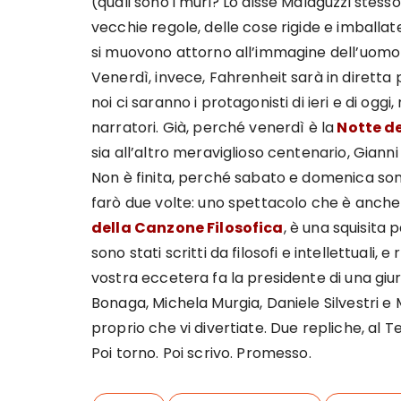
(quali sono i muri? Lo disse Malaguzzi stesso
vecchie regole, delle cose rigide e imballate,
si muovono attorno all’immagine dell’uomo
Venerdì, invece, Fahrenheit sarà in diretta p
noi ci saranno i protagonisti di ieri e di oggi
narratori. Già, perché venerdì è la
Notte de
sia all’altro meraviglioso centenario, Gianni
Non è finita, perché sabato e domenica so
farò due volte: uno spettacolo che è anch
della Canzone Filosofica
, è una squisita 
sono stati scritti da filosofi e intellettuali,
vostra eccetera fa la presidente di una giur
Bonaga, Michela Murgia, Daniele Silvestri e
proprio che vi divertiate. Due repliche, al 
Poi torno. Poi scrivo. Promesso.