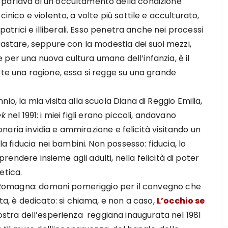
i
parlava di un occultamento della condizione
cinico e violento, a volte più sottile e acculturato,
sipatrici e illiberali. Esso penetra anche nei processi
rastare, seppure con la modestia dei suoi mezzi,
per una nuova cultura umana dell’infanzia, è il
ete una ragione, essa si regge su una grande
o, la mia visita alla scuola Diana di Reggio Emilia,
k
nel 1991: i miei figli erano piccoli, andavano
 bonaria invidia e ammirazione e felicità visitando un
la fiducia nei bambini. Non possesso: fiducia, lo
pprendere insieme agli adulti, nella felicità di poter
etica.
lia Romagna: domani pomeriggio per il convegno che
ita, è dedicato: si chiama, e non a caso,
L’occhio se
mostra dell’esperienza reggiana inaugurata nel 1981