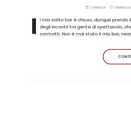
7 ANNI FA
TEMPO DI
I
l mio solito bar è chiuso, dunque prendo 
degli incontri tra gente di spettacolo, c
contratti. Non è mai stato il mio bar, ne
CONTI