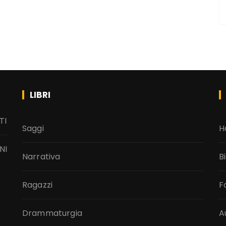
LIBRI
TI
Saggi
H
NI
Narrativa
B
Ragazzi
F
Drammaturgia
A