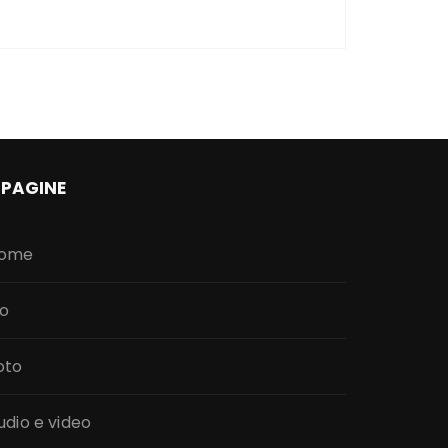
PAGINE
ome
io
oto
udio e video