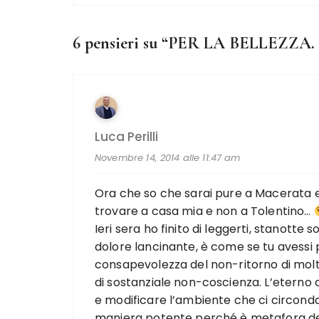
6 pensieri su “
PER LA BELLEZZA.
Luca Perilli
Novembre 14, 2014 alle 11:47 am
Ora che so che sarai pure a Macerata e p
trovare a casa mia e non a Tolentino…
Ieri sera ho finito di leggerti, stanotte 
dolore lancinante, è come se tu avessi p
consapevolezza del non-ritorno di molt
di sostanziale non-coscienza. L’eterno
e modificare l’ambiente che ci circonda
maniera potente perché è metafora deg