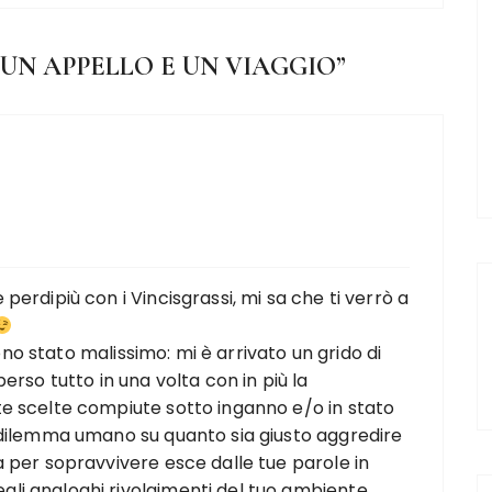
 UN APPELLO E UN VIAGGIO
”
erdipiù con i Vincisgrassi, mi sa che ti verrò a
sono stato malissimo: mi è arrivato un grido di
erso tutto in una volta con in più la
e scelte compiute sotto inganno e/o in stato
 dilemma umano su quanto sia giusto aggredire
 per sopravvivere esce dalle tue parole in
li analoghi rivolgimenti del tuo ambiente