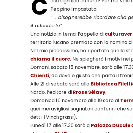
C
osa significa cultura? Per me vale l
Peppino Impastato:
” … bisognerebbe ricordare alla ge
A difenderla”.
Una notizia in tema: l’appello di
culturaver
territorio lucano premiato con la nomina di
Nel mio piccolissimo, ho riportato quella st
chiama il cuore
. Ne spiegherò i motivi nei 
Domani, sabato 15 novembre, sarò alle 17.30
Chienti
, da dove è giusto che parta il treni
Alle 21 di sabato sarò alla
Biblioteca Filelf
Nardo, l’editore di
Rrose Sélavy
.
Domenica 16 novembre alle 19 sarò al
Term
quei meravigliosi sognatori canterini che s
detti i Vincisgrassi).
Lunedì 17 alle 17.30 sarò a
Palazzo Ducale