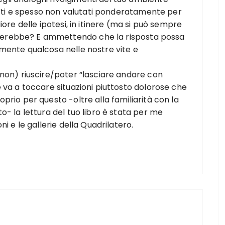
ubìti e spesso non valutati ponderatamente per
iore delle ipotesi, in itinere (ma si può sempre
erebbe? E ammettendo che la risposta possa
mente qualcosa nelle nostre vite e
(non) riuscire/poter “lasciare andare con
 va a toccare situazioni piuttosto dolorose che
prio per questo -oltre alla familiarità con la
o- la lettura del tuo libro è stata per me
i e le gallerie della Quadrilatero.