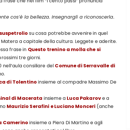
a frase che nel film “I cento passi” pronuncia
nte cos’è la bellezza. Insegnargli a riconoscerla.
suspetrolio
su cosa potrebbe avvenire in quel
 Matera a capitale della cultura. Leggete e aderite.
essa frase in
Questo trenino a molla che si
prossimi tre giorni.
 nell’aula consiliare del
Comune di Serravalle di
no.
ica di Tolentino
insieme al compadre Massimo De
inal di Macerata
insieme a
Luca Pakarov
e a
ono
Maurizio Serafini e Luciano Monceri
(anche
 a Camerino
insieme a Piera Di Martino e agli