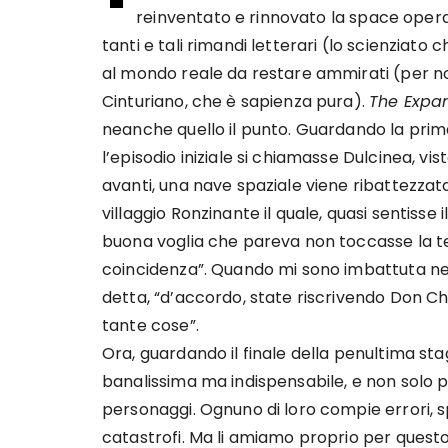
reinventato e rinnovato la space op
tanti e tali rimandi letterari (lo scienziat
al mondo reale da restare ammirati (per non
Cinturiano, che è sapienza pura).
The Expa
neanche quello il punto. Guardando la prima
l’episodio iniziale si chiamasse Dulcinea, v
avanti, una nave spaziale viene ribattezzat
villaggio Ronzinante il quale, quasi sentisse i
buona voglia che pareva non toccasse la ter
coincidenza”. Quando mi sono imbattuta nell
detta, “d’accordo, state riscrivendo Don Chi
tante cose”.
Ora, guardando il finale della penultima sta
banalissima ma indispensabile, e non solo per 
personaggi. Ognuno di loro compie errori, sp
catastrofi. Ma li amiamo proprio per quest