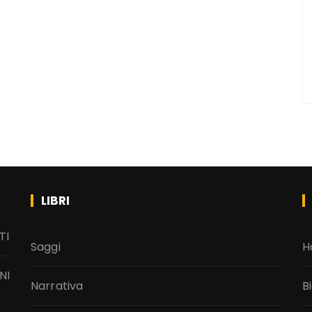
LIBRI
TI
Saggi
H
NI
Narrativa
B