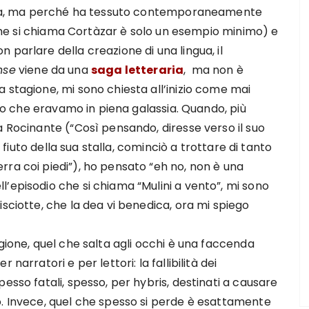
era, ma perché ha tessuto contemporaneamente
o che si chiama Cortàzar è solo un esempio minimo) e
 parlare della creazione di una lingua, il
nse
viene da una
saga letteraria
, ma non è
 stagione, mi sono chiesta all’inizio come mai
isto che eravamo in piena galassia. Quando, più
a Rocinante (“Così pensando, diresse verso il suo
l fiuto della sua stalla, cominciò a trottare di tanto
ra coi piedi”), ho pensato “eh no, non è una
’episodio che si chiama “Mulini a vento”, mi sono
sciotte, che la dea vi benedica, ora mi spiego
gione, quel che salta agli occhi è una faccenda
narratori e per lettori: la fallibilità dei
esso fatali, spesso, per hybris, destinati a causare
o. Invece, quel che spesso si perde è esattamente