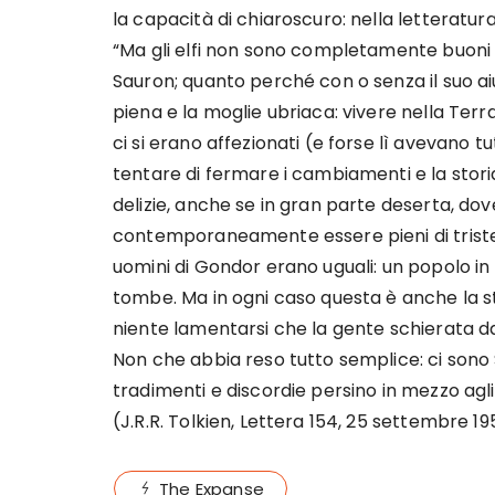
la capacità di chiaroscuro: nella letteratur
“Ma gli elfi non sono completamente buoni 
Sauron; quanto perché con o senza il suo ai
piena e la moglie ubriaca: vivere nella Terra
ci si erano affezionati (e forse lì avevano t
tentare di fermare i cambiamenti e la storia
delizie, anche se in gran parte deserta, dove
contemporaneamente essere pieni di tristez
uomini di Gondor erano uguali: un popolo in 
tombe. Ma in ogni caso questa è anche la sto
niente lamentarsi che la gente schierata da
Non che abbia reso tutto semplice: ci sono
tradimenti e discordie persino in mezzo agli 
(J.R.R. Tolkien, Lettera 154, 25 settembre 1
The Expanse