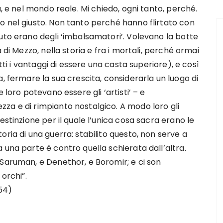
a, e nel mondo reale. Mi chiedo, ogni tanto, perché.
o nel giusto. Non tanto perché hanno flirtato con
uto erano degli ‘imbalsamatori’. Volevano la botte
 di Mezzo, nella storia e fra i mortali, perché ormai
utti i vantaggi di essere una casta superiore), e così
, fermare la sua crescita, considerarla un luogo di
 loro potevano essere gli ‘artisti’ – e
za e di rimpianto nostalgico. A modo loro gli
estinzione per il quale l’unica cosa sacra erano le
ria di una guerra: stabilito questo, non serve a
 una parte è contro quella schierata dall’altra.
 Saruman, e Denethor, e Boromir; e ci son
orchi”.
954)