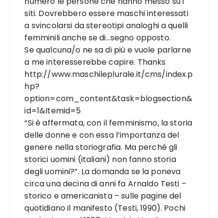
numero le persone che hanno messo su i
siti. Dovrebbero essere maschi interessati
a svincolarsi da stereotipi analoghi a quelli
femminili anche se di…segno opposto.
Se qualcuna/o ne sa di più e vuole parlarne
a me interesserebbe capire. Thanks
http://www.maschileplurale.it/cms/index.p
hp?
option=com_content&task=blogsection&
id=1&Itemid=5
“Si è affermata, con il femminismo, la storia
delle donne e con essa l’importanza del
genere nella storiografia. Ma perché gli
storici uomini (italiani) non fanno storia
degli uomini?”. La domanda se la poneva
circa una decina di anni fa Arnaldo Testi –
storico e americanista – sulle pagine del
quotidiano il manifesto (Testi, 1990). Pochi