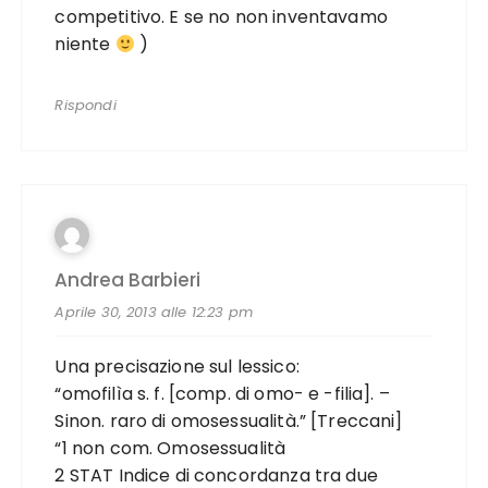
competitivo. E se no non inventavamo
niente
)
Rispondi
Andrea Barbieri
Aprile 30, 2013 alle 12:23 pm
Una precisazione sul lessico:
“omofilìa s. f. [comp. di omo- e -filia]. –
Sinon. raro di omosessualità.” [Treccani]
“1 non com. Omosessualità
2 STAT Indice di concordanza tra due