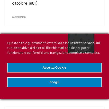
ottobre 1981)
Rispondi
Questo sito e gli strumenti esterni da esso utilizzati salvano sul
tuo dispositivo dei piccoli file chiamati cookie per poter
funzionare e per fornirti una navigazione semplice e completa.
Anita
Gennaio 24, 2010 alle 12:05 pm
Accetta Cookie
Che bella citazione, Marco. Grazie.
Scegli
Rispondi