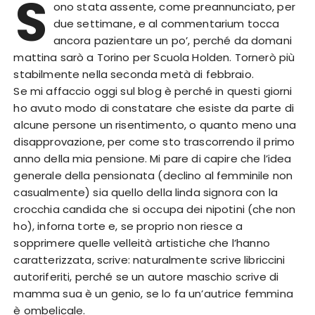
S
ono stata assente, come preannunciato, per
due settimane, e al commentarium tocca
ancora pazientare un po’, perché da domani
mattina sarò a Torino per Scuola Holden. Tornerò più
stabilmente nella seconda metà di febbraio.
Se mi affaccio oggi sul blog è perché in questi giorni
ho avuto modo di constatare che esiste da parte di
alcune persone un risentimento, o quanto meno una
disapprovazione, per come sto trascorrendo il primo
anno della mia pensione. Mi pare di capire che l’idea
generale della pensionata (declino al femminile non
casualmente) sia quello della linda signora con la
crocchia candida che si occupa dei nipotini (che non
ho), inforna torte e, se proprio non riesce a
sopprimere quelle velleità artistiche che l’hanno
caratterizzata, scrive: naturalmente scrive libriccini
autoriferiti, perché se un autore maschio scrive di
mamma sua è un genio, se lo fa un’autrice femmina
è ombelicale.