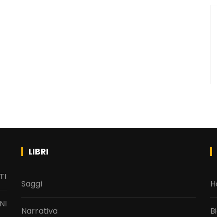
LIBRI
TI
Saggi
H
NI
Narrativa
B