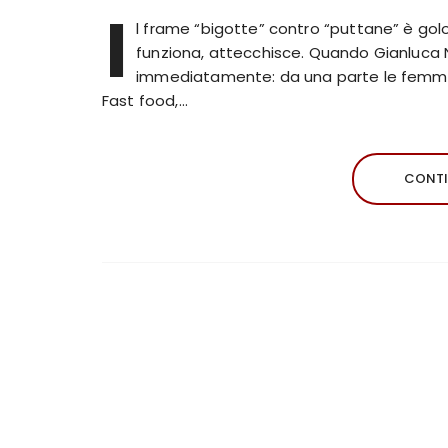
I
l frame “bigotte” contro “puttane” è golos
funziona, attecchisce. Quando Gianluca Nic
immediatamente: da una parte le femmini
Fast food,…
CONTI