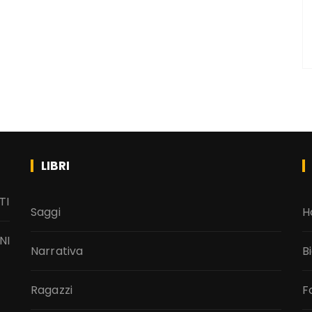
LIBRI
TI
Saggi
H
NI
Narrativa
B
Ragazzi
F