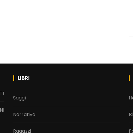
LIBRI
TI
Saggi
H
NI
Narrativa
B
Ragazzi
F