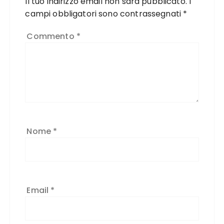
Il tuo indirizzo email non sarà pubblicato.
I
campi obbligatori sono contrassegnati
*
Commento
*
Nome
*
Email
*