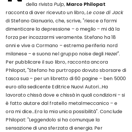
della rivista
Pulp
,
Marco Philopat
racconta di aver ricevuto un libro,
Le cose di Jack
di Stefano Gianuario, che, scrive, "riesce a farmi
dimenticare la depressione – o meglio – mi dà la
forza per incazzarmi veramente. Stefano ha 18
anni e vive a Cormano – estrema periferia nord
milanese – e suona nel gruppo noise degli
Hezel
".
Per pubblicare il suo libro, racconta ancora
Philopat, "Stefano ha purtroppo dovuto sborsare di
tasca sua – per un libretto di 60 pagine – ben 5000
euro alla sedicente Editrice Nuovi Autori…Ha
lavorato chissà dove e chissà in quali condizioni – si
è fatto aiutare dal fratello metalmeccanico – e
ora mi dice…Era la mia unica possibilità". Conclude
Philopat: "Leggendolo si ha comunque la
sensazione di una sferzata di energia. Per