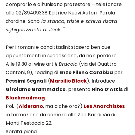
comprarlo e all’unisono protestare – telefonare
allo 02/89409338 Editrice Nuovi Autori…Parola
d’ordine:
Sono la stanca, triste e schiva risata
sghignazzante di Jack
…"
Per i romani e concittadini: stasera ben due
appuntamenti in successione, da non perdere.
Alle 19.30 al wine art
Il Bracolo
(via dei Quattro
Cantoni, 9), reading di
Enzo Fileno Carabba
per
Pessimi Segnali
(
Marsilio Black
). Introduce
Girolamo Grammatico
, presenta
Nino D’Attis
di
Blackmailmag
.
Poi, (
Alderano
, ma a che ora?)
Les Anarchistes
in formazione da camera allo Zoo Bar di Via di
Monti Testaccio 22.
Serata piena.