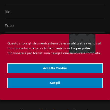
Bio
Foto
Audio e video
Questo sito e gli strumenti esterni da esso utilizzati salvano sul
tuo dispositivo dei piccoli file chiamati cookie per poter
Libri
funzionare e per fornirti una navigazione semplice e completa.
Link
Accetta Cookie
Contatti
Scegli