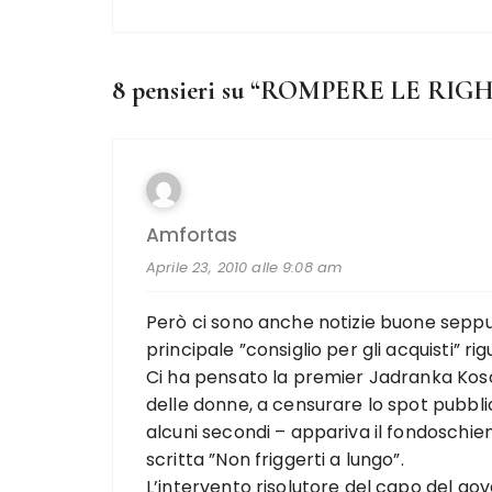
8 pensieri su “
ROMPERE LE RIG
Amfortas
Aprile 23, 2010 alle 9:08 am
Però ci sono anche notizie buone seppu
principale ”consiglio per gli acquisti” ri
Ci ha pensato la premier Jadranka Kosor,
delle donne, a censurare lo spot pubblici
alcuni secondi – appariva il fondoschie
scritta ”Non friggerti a lungo”.
L’intervento risolutore del capo del go