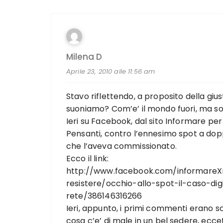
Milena D
Aprile 23, 2010 alle 11:56 am
Stavo riflettendo, a proposito della g
suoniamo? Com’e’ il mondo fuori, ma sopr
Ieri su Facebook, dal sito Informare per 
Pensanti, contro l’ennesimo spot a doppi
che l’aveva commissionato.
Ecco il link:
http://www.facebook.com/informareXr
resistere/occhio-allo-spot-il-caso-di
rete/386146316266
Ieri, appunto, i primi commenti erano sc
cosa c’e’ di male in un bel sedere, ecce