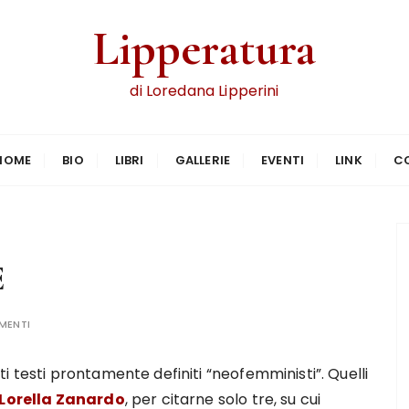
Lipperatura
di Loredana Lipperini
HOME
BIO
LIBRI
GALLERIE
EVENTI
LINK
C
E
MENTI
i testi prontamente definiti “neofemministi”. Quelli
Lorella Zanardo
, per citarne solo tre, su cui