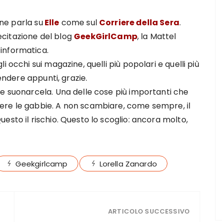
 ne parla su
Elle
come sul
Corriere della Sera
.
lecitazione del blog
GeekGirlCamp
, la Mattel
informatica.
 occhi sui magazine, quelli più popolari e quelli più
rendere appunti, grazie.
 e suonarcela. Una delle cose più importanti che
pere le gabbie. A non scambiare, come sempre, il
esto il rischio. Questo lo scoglio: ancora molto,
Geekgirlcamp
Lorella Zanardo
ARTICOLO SUCCESSIVO