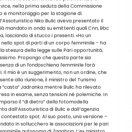
litvice, nella prima seduta della Commissione
 e monitoraggio per la stagione di
l’Assoturistica Niko Bulic aveva presentato il
ià mandato in onda su emittenti quali Cnn, Bbc
a, lasciando di stucco i presenti. «Ho un
nello spot di parti di un corpo femminile – ha
a stesura della legge sulle Pari opportunità,
sessismo. Propongo che questa parte sia
esenza di un fondoschiena femminile farà
i. Il mio è un suggerimento, non un ordine, che
ente alla riunione, il ministro del Turismo
 ”casta” Jadranka mentre Bulic ha rilevato
resa in esame, senza tensioni né polemiche. In
mparso il ”di dietro” della fotomodella
a dall’Assoturistica di Bulic e dall’agenzia
 contestato spot. Al suo posto, una versione –
dato in sollucchero le associazioni per le pari
mminile autonoma di Zagabria. L’ex ministro