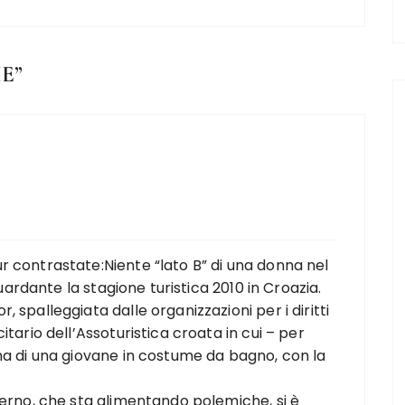
HE
”
r contrastate:Niente “lato B” di una donna nel
guardante la stagione turistica 2010 in Croazia.
 spalleggiata dalle organizzazioni per i diritti
tario dell’Assoturistica croata in cui – per
na di una giovane in costume da bagno, con la
verno, che sta alimentando polemiche, si è