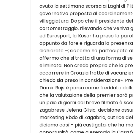
avuto la settimana scorsa ai Laghi di P
governativa preposta al coordinamento
villeggiatura. Dopo che il presidente del
cortometraggio, rilevando che veniva g
ed Eurosport, la Kosor ha preso la parol
appunto da fare e riguarda la presenza 
dichiarato –; siccome ho partecipato all
affermo che si tratta di una forma di 
eliminata. Non credo proprio che la pr
accorrere in Croazia frotte di vacanzier
chiedo sia preso in considerazione». Pres
Damir Bajs è parso come freddato dalla
che la valutazione della premier sarà p
un paio di giorni dal breve filmato è sco
zagabrese Jelena Glisic, decisione assunt
marketing Bbdo di Zagabria, autrice del
diciamo così – più castigata, che ha man
opportunità, come a esempio la Casa fe