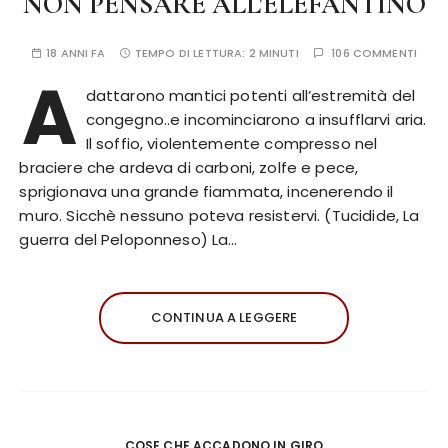
NON PENSARE ALL'ELEFANTINO
18 ANNI FA
TEMPO DI LETTURA:
2 MINUTI
106 COMMENTI
A
dattarono mantici potenti all’estremità del
congegno..e incominciarono a insufflarvi aria.
Il soffio, violentemente compresso nel
braciere che ardeva di carboni, zolfe e pece,
sprigionava una grande fiammata, incenerendo il
muro. Sicchè nessuno poteva resistervi. (Tucidide, La
guerra del Peloponneso) La…
CONTINUA A LEGGERE
COSE CHE ACCADONO IN GIRO